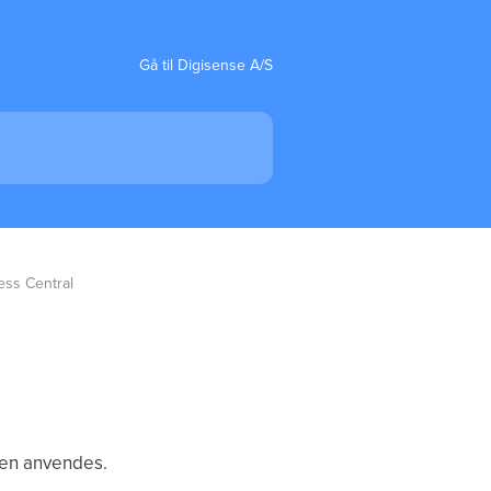
Gå til Digisense A/S
ess Central
ren anvendes.