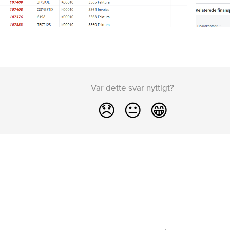
Var dette svar nyttigt?
😞
😐
😁