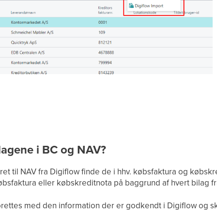
ilagene i BC og NAV?
et til NAV fra Digiflow finde de i hhv. købsfaktura og købskre
øbsfaktura eller købskreditnota på baggrund af hvert bilag fr
ttes med den information der er godkendt i Digiflow og sk