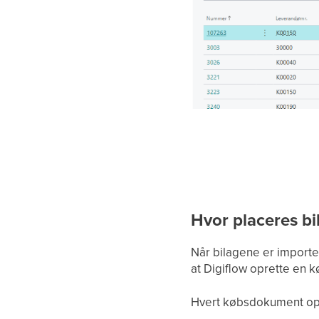
Hvor placeres b
Når bilagene er importer
at Digiflow oprette en k
Hvert købsdokument opre