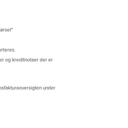
førsel"
orteres.
er og kreditnotaer der er
øbsfakturaoversigten under