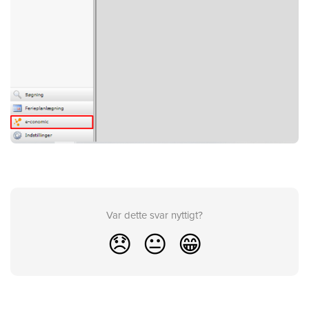
Var dette svar nyttigt?
😞
😐
😁