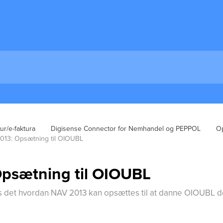
tur/e-faktura
Digisense Connector for Nemhandel og PEPPOL
Op
013: Opsætning til OIOUBL
psætning til OIOUBL
ves det hvordan NAV 2013 kan opsættes til at danne OIOUBL