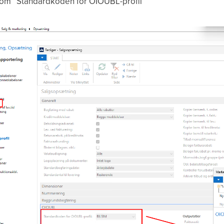
som “Standardkoden for OIOUBL-profil”