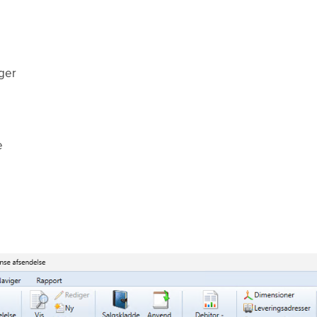
ger
e