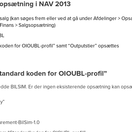
 opsætning i NAV 2013
 salg (kan søges frem eller ved at gå under Afdelinger > O
 Finans > Salgsopsætning)
BL
koden for OIOUBL-profil” samt “Outputstier” opsættes
tandard koden for OIOUBL-profil”
edde BILSIM. Er der ingen eksisterende opsætning kan ops
y”
curement-BilSim-1.0