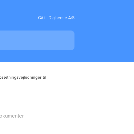
Gå til Digisense A/S
sætningsvejledninger til 
 dokumenter